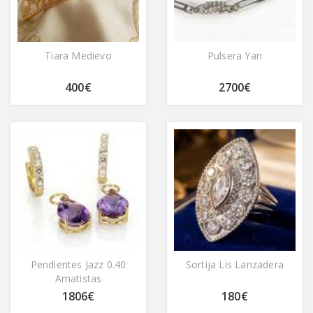
Tiara Medievo
Pulsera Yan
400€
2700€
Pendientes Jazz 0.40
Sortija Lis Lanzadera
Amatistas
1806€
180€